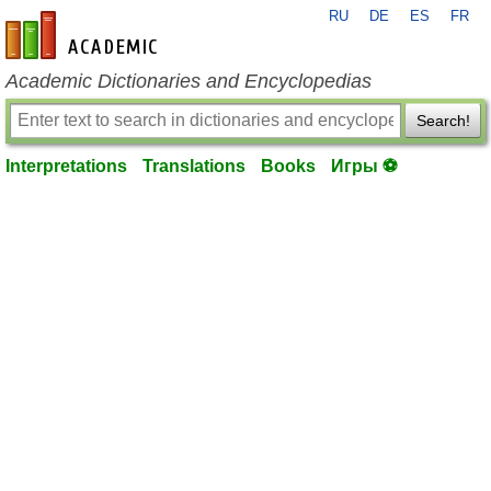
RU
DE
ES
FR
en-academic.com
Academic Dictionaries and Encyclopedias
Search!
Interpretations
Translations
Books
Игры ⚽