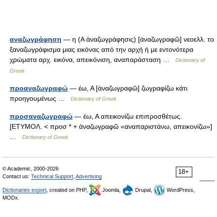
αναζωγράφηση
— η (Α ἀναζωγράφησις) [ἀναζωγραφῶ] νεοελλ. το
ξαναζωγράφισμα μιας εικόνας από την αρχή ή με εντονότερα
χρώματα αρχ. εικόνα, απεικόνιση, αναπαράσταση …
Dictionary of
Greek
προαναζωγραφώ
— έω, Α [ἀναζωγραφῶ] ζωγραφίζω κάτι
προηγουμένως …
Dictionary of Greek
προσαναζωγραφώ
— έω, Α απεικονίζω επιπροσθέτως.
[ΕΤΥΜΟΛ. < προσ * + ἀναζωγραφῶ «αναπαριστάνω, απεικονίζω»]
…
Dictionary of Greek
© Academic, 2000-2026
18+
Contact us:
Technical Support
,
Advertising
Dictionaries export
, created on PHP,
Joomla,
Drupal,
WordPress,
MODx.