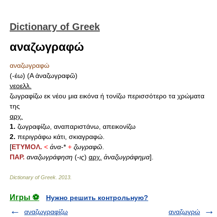
Dictionary of Greek
αναζωγραφώ
αναζωγραφώ
(-έω) (Α ἀναζωγραφῶ)
νεοελλ.
ζωγραφίζω εκ νέου μια εικόνα ή τονίζω περισσότερο τα χρώματα
της
αρχ.
1.
ζωγραφίζω, αναπαριστάνω, απεικονίζω
2.
περιγράφω κάτι, σκιαγραφώ.
[
ΕΤΥΜΟΛ.
<
ἀνα
-*
+
ζωγραφῶ
.
ΠΑΡ.
αναζωγράφηση
(-
ις
)
αρχ.
ἀναζωγράφημα
].
Dictionary of Greek
.
2013
.
Игры ⚽
Нужно решить контрольную?
αναζωγραφίζω
αναζωγρώ